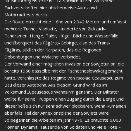
für Motorbegeisterte ist. Tatsächlich führen zahlreiche
Fachzeitschriften hier üblicherweise Auto- und
Motorradtests durch.
Die Route erreicht eine Höhe von 2.042 Metern und umfasst
mehrere Tunnel, Viadukte, Hunderte von Zickzack-
Panoramen, Hänge, Täler, Hügel, Bäche und Wasserfälle
und überquert das Făgăraș-Gebirge, also das Trans-
Făgăraș, südlich der Karpaten, das die Regionen
Siebenbürgen und Walachei verbindet.
Der Vorwand einer möglichen Invasion der Sowjetunion, die
bereits 1968 dasselbe mit der Tschechoslowakei gemacht
hatte, veranlasste das Regime von Nicolae Ceausescu zum
Bau dieser Autobahn. Aus diesem Grund wird es im
Volksmund „Ceausescus Wahnsinn“ genannt. Der Diktator
wollte für seine Truppen einen Zugang durch die Berge und
dieser ließe sich nur sehr schwer blockieren, wenn Rumänien
ebenfalls Teil der Annexionspläne der Sowjets wäre.
So begannen die Arbeiten im Jahr 1970. Es brauchte 6.000
Tonnen Dynamit, Tausende von Soldaten und viele Tote –