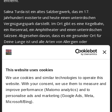
entfernt.
Salina Turda ist ein altes Salzbergwerk, das im 17.
Jahrhundert existierte und heute einen unterirdischen
Vergnügungspark darstellt. Im Ort gibt es eine Kegelbahn,
ein Riesenrad, ein Amphitheater und einen unterirdischen
Salzsee. Abgesehen davon, dass es ein gesunder Ort für
Deine Lunge ist und alle Arten von Allergien oder
Gesundheitsproblemen lindert. Allergien oder
Gesundheitsproblemen, die Du dir nicht einmal vorstellen
kannst.
This website uses cookies
Der Happy Cemetery in Rumänien, über den wir zuvor
gesprochen haben, liegt in Zapata. So seltsam es auch
We use cookies and similar technologies to operate this 
scheinen mag, es handelt sich um einen farbenfrohen
website. With your consent, we use them to measure and 
Friedhof, der das Werk von Stan Loan Patras war, einem
improve performance (Matomo analytics) and to 
lokalen Handwerker, der die Idee hatte, seine schöne
personalise ads and marketing (Google Ads, Meta, 
Kreativität zu nutzen Kreuze zu machen. Mit Holz bemalt
Microsoft/Bing). 
und Gedichte gemalt, die das Leben der Toten erzählt. Der