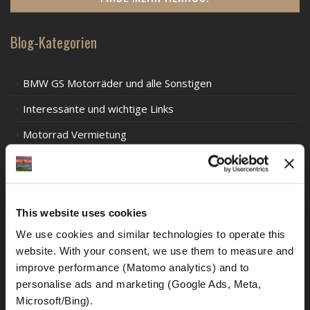
Blog-Kategorien
BMW GS Motorräder und alle Sonstigen
Interessante und wichtige Links
Motorrad Vermietung
Motorrad Touren
Vorsichtsmaßnahmen
Tour Empfehlungen
This website uses cookies
We use cookies and similar technologies to operate this 
Verkehrsregeln in Europa
website. With your consent, we use them to measure and 
Verkehrsregeln in Südamerika
improve performance (Matomo analytics) and to 
personalise ads and marketing (Google Ads, Meta, 
Verkehrsregeln Ozeanien
Microsoft/Bing). 