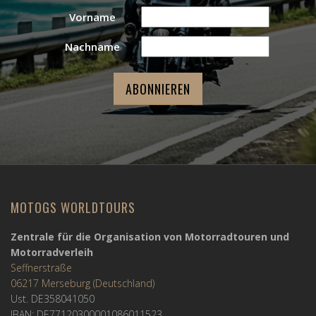
Vorname
Nachname
MOTOGS WORLDTOURS
Zentrale für die Organisation von Motorradtouren und
Motorradverleih
Seffnerstraße
06217 Merseburg (Deutschland)
Ust. DE358041050
IBAN: DE77120300001086011523