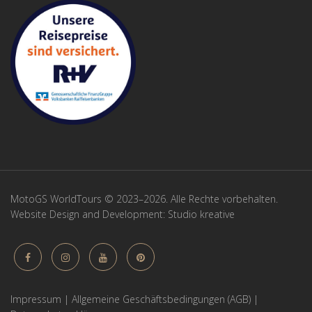
MotoGS WorldTours © 2023–2026. Alle Rechte vorbehalten.
Website Design and Development:
Studio kreative
Impressum
|
Allgemeine Geschäftsbedingungen (AGB)
|