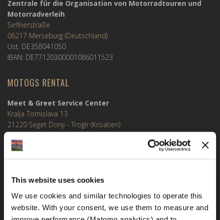
Zentrale für die Organisation von Motorradtouren und
Motorradverleih
Seffnerstraße
06217 Merseburg (Deutschland)
Ust. DE358041050
IBAN: DE77120300001086011523
MOTOGS RENTAL
Meet & Greet Service Center
Kralja Tomislava 13
21220 Seget Donji - Trogir (Kroatien)
WhatsApp:
+49 151 44288997
This website uses cookies
+385 99 6750140
We use cookies and similar technologies to operate this 
website. With your consent, we use them to measure and 
Info (ät) MotoGSWorldTours . com
improve performance (Matomo analytics) and to 