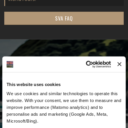
SVA FAQ
VOZITE S NAMA I KRENITE ŽIVETI SVOJ
SAN
This website uses cookies
Prvi saznajte najnovije vijesti, najbolje ponude
We use cookies and similar technologies to operate this 
i detaljne informacije o nama i svemu
website. With your consent, we use them to measure and 
improve performance (Matomo analytics) and to 
vezanom uz motociklizam diljem svijeta.
personalise ads and marketing (Google Ads, Meta, 
Microsoft/Bing). 
E-mail
*