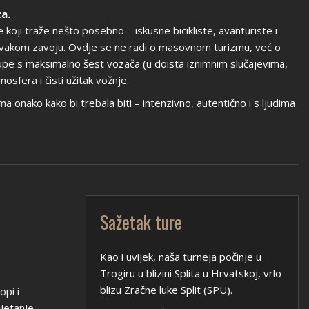
a.
koji traže nešto posebno – iskusne bicikliste, avanturiste i
​​u svakom zavoju. Ovdje se ne radi o masovnom turizmu, već o
upe s maksimalno šest vozača (u doista iznimnim slučajevima,
osfera i čisti užitak vožnje.
a onako kako bi trebala biti – intenzivno, autentično i s ljudima
Sažetak ture
Kao i uvijek, naša turneja počinje u
Trogiru u blizini Splita u Hrvatskoj, vrlo
blizu Zračne luke Split (SPU).
opi i
jetanje.