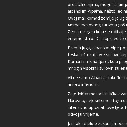
pročitali o njima, mogu razumjet
albanskim Alpama, nešto jedin
Ovaj mali komad zemlje je ugl
Nema masovnog turizma (još ne)
Zemlja i regija koja se odlikuj
vrijeme stalo. Da, i upravo to č
Prema jugu, albanske Alpe post
teška. Južni rub ove surove ljep
Komani nalik na fjord, koja pr
mnogih visokih i surovih stijena
Ali ne samo Albanija, također i
nimalo inferiorni.
Zajednička motociklistička avant
Naravno, svjesni smo i toga d
intenzivno upoznati ove ljepot
odvojiti vrijeme.
Jer tako djeluje zakon između s