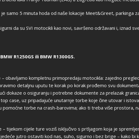
en je samo 5 minuta hoda od naše lokacije Meet&Greet, parkinga z
sigurni da su SVI motocikli kao novi, savršeno održavani i, iznad s
BMW R1250GS ili BMW R1300GS.
ice – obavljamo kompletnu primopredaju motocikla: zajedno pregl
apravimo detaljnu uputu te korak po korak prođemo svu dokumenta
čujući dokaze o osiguranju i potrebne dokumente za prelazak grani
top case, uz pripadajuće unutarnje torbe koje čine utovar i istova
u pomoćne torbe na crash-barovima; ako ti treba više prostora, n
– tijekom cijele ture voziš isključivo s prtljagom koja je spremlje
jedeće jutro ostaviti kod nas, suho, sigurno i bez brige – kako bi 