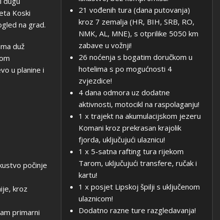
i dugu
21 vođenih tura (dana putovanja)
eta Koski
kroz 7 zemalja (HR, BIH, SRB, RO,
gled na grad.
NMK, AL, MNE), s otprilike 5050 km
zabave u vožnji!
ama duž
26 noćenja s bogatim doručkom u
tom
hotelima s po mogućnosti 4
o u planine i
zvjezdice!
4 dana odmora uz dodatne
aktivnosti, motocikl na raspolaganju!
1 x trajekt na akumulacijskom jezeru
Komani kroz prekrasan krajolik
fjorda, uključujući ulaznicu!
1 x 5-satna rafting tura rijekom
Tarom, uključujući transfere, ručak i
kustvo počinje
kartu!
1 x posjet Lipskoj špilji s uključenom
je, kroz
ulaznicom!
Dodatno razne ture razgledavanja!
nam primarni