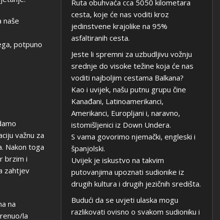
Ruta obuhvaća cca 5050 kilometara
cesta, koje će nas voditi kroz
a naše
jedinstvene krajolike na 95%
asfaltiranih cesta.
vega, potpuno
Jeste li spremni za uzbudljivu vožnju
srednje do visoke težine koja će nas
voditi najboljim cestama Balkana?
Kao i uvijek, našu putnu grupu čine
Kanađani, Latinoamerikanci,
Amerikanci, Europljani i, naravno,
edamo
istomišljenici iz Down Undera.
ciju važnu za
S vama govorimo njemački, engleski i
ca. Nakon toga
španjolski.
r brzim i
Uvijek je iskustvo na takvim
a zahtjev
putovanjima upoznati sudionike iz
drugih kultura i drugih jezičnih središta.
Budući da se uvjeti ulaska mogu
na na
razlikovati ovisno o svakom sudioniku i
krenuo/la