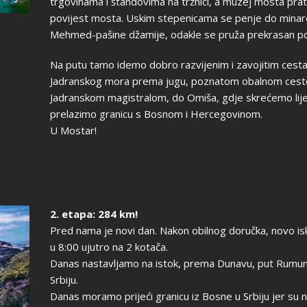
trgovinama i štandovima na tržnici, a muzej mosta prat
povijest mosta. Uskim stepenicama se penje do minar
Mehmed-pašine džamije, odakle se pruža prekrasan po
Na putu tamo idemo dobro razvijenim i zavojitim cest
Jadranskog mora prema jugu, poznatom obalnom ces
Jadranskom magistralom, do Omiša, gdje skrećemo lijev
prelazimo granicu s Bosnom i Hercegovinom.
U Mostar!
2. etapa: 284 km!
Pred nama je novi dan. Nakon obilnog doručka, novo is
u 8:00 ujutro na 2 kotača.
Danas nastavljamo na istok, prema Dunavu, put Rumuni
Srbiju.
Danas moramo prijeći granicu iz Bosne u Srbiju jer su 