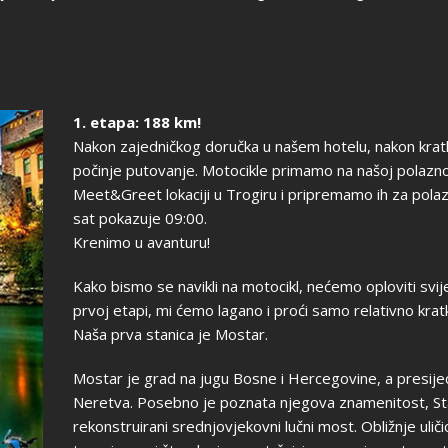
1. etapa: 188 km!
Nakon zajedničkog doručka u našem hotelu, nakon krat
počinje putovanje. Motocikle primamo na našoj polaznoj
Meet&Greet lokaciji u Trogiru i pripremamo ih za polaz
sat pokazuje 09:00.
Krenimo u avanturu!
Kako bismo se navikli na motocikl, nećemo oploviti svij
prvoj etapi, mi ćemo lagano i proći samo relativno krat
Naša prva stanica je Mostar.
Mostar je grad na jugu Bosne i Hercegovine, a presijec
Neretva. Posebno je poznata njegova znamenitost, St
rekonstruirani srednjovjekovni lučni most. Obližnje ulič