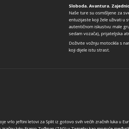
Sloboda. Avantura. Zajednic
Naše ture su osmišljene za sve 
entuzijaste koji žele uživati 
autentičnom iskustvu: male gr
sedam vozača), prijateljska atm
Doživite vožnju motocikla s nam
koji dijele istu strast.
vrlo jeftini letovi za Split iz gotovo svih većih zračnih luka u Eur
u zračnu luku Franjo Tuđman (ZAG) u Zagrebu kao moguće međusli