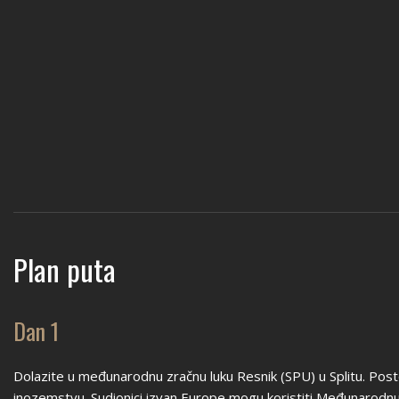
Plan puta
Dan 1
Dolazite u međunarodnu zračnu luku Resnik (SPU) u Splitu. Postoje 
inozemstvu. Sudionici izvan Europe mogu koristiti Međunarodn