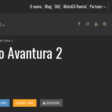
O nama
Blog
FAQ
MotoGS Rental
Partneri
R
NTURA 2
o Avantura 2
TURU
CIJENA TURE
BROŠURE