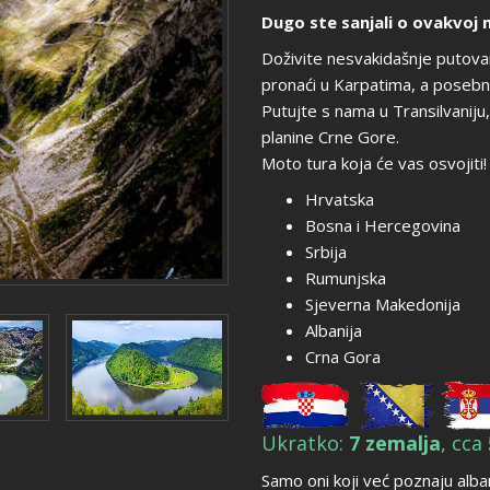
Dugo ste sanjali o ovakvoj m
Doživite nesvakidašnje putova
pronaći u Karpatima, a posebn
Putujte s nama u Transilvaniju
planine Crne Gore.
Moto tura koja će vas osvojiti!
Hrvatska
Bosna i Hercegovina
Srbija
Rumunjska
Sjeverna Makedonija
Albanija
Crna Gora
Ukratko:
7 zemalja
, cca
Samo oni koji već poznaju alban