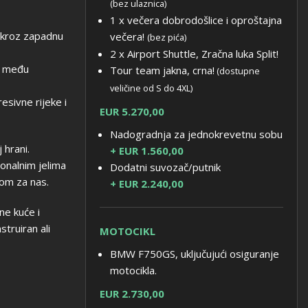
(bez ulaznica)
1 x večera dobrodošlice i oproštajna
 kroz zapadnu
večera!
(bez pića)
2 x Airport Shuttle, Zračna luka Split!
o među
Tour team jakna, crna!
(dostupne
veličine od S do 4XL)
esivne rijeke i
EUR 5.270,00
Nadogradnja za jednokrevetnu sobu
 hrani.
+ EUR 1.560,00
onalnim jelima
Dodatni suvozač/putnik
om za nas.
+ EUR 2.240,00
ne kuće i
truiran ali
MOTOCIKL
BMW F750GS, uključujući osiguranje
motocikla.
EUR 2.730,00