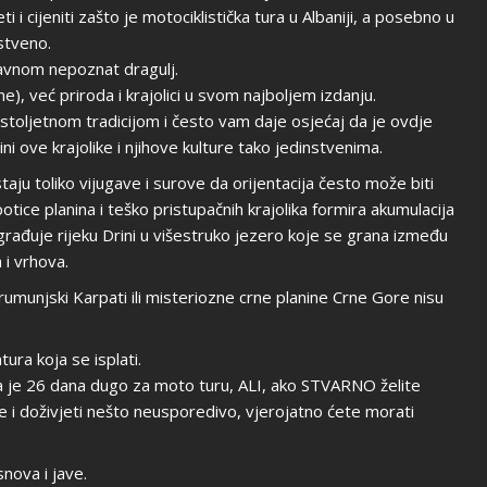
i i cijeniti zašto je motociklistička tura u Albaniji, a posebno u
stveno.
avnom nepoznat dragulj.
, već priroda i krajolici u svom najboljem izdanju.
e stoljetnom tradicijom i često vam daje osjećaj da je ovdje
ini ove krajolike i njihove kulture tako jedinstvenima.
aju toliko vijugave i surove da orijentacija često može biti
otice planina i teško pristupačnih krajolika formira akumulacija
egrađuje rijeku Drini u višestruko jezero koje se grana između
 i vrhova.
 rumunjski Karpati ili misteriozne crne planine Crne Gore nisu
ura koja se isplati.
a je 26 dana dugo za moto turu, ALI, ako STVARNO želite
e i doživjeti nešto neusporedivo, vjerojatno ćete morati
nova i jave.