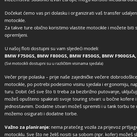
Dočekat ćemo vas pri dolasku i organizirati vaš transfer udalj
motocikle.
Za takve ture obično koristimo vlastite motocikle i možete biti 
opremljeni.
U našoj floti dostupni su vam sljedeći modeli:
BMW F750GS, BMW F800GS, BMW F850GS, BMW F900GSA, 
(Svi motocikli dostupni su u različitim visinama sjedala)
Večer prije polaska – prije naše zajedničke večere dobrodošl
motocikle, po potrebi podesimo visinu sjedala i ergonomiju, n
turu. Dobit ćeš sve što ti treba za bezbrižno putovanje, uklju
možeš opušteno spakirati svoje touring stvari: u bočne kofere i 
jednostavnim. Dodatne stvari možeš spremiti i u tank torbu te 
možemo osigurati i dodatne torbe.
Važno za planiranje:
nema pratećeg vozila za prijevoz prtljage 
motociklu. Sve što ne želiš nositi sa sobom (npr. kofer) možeš sl