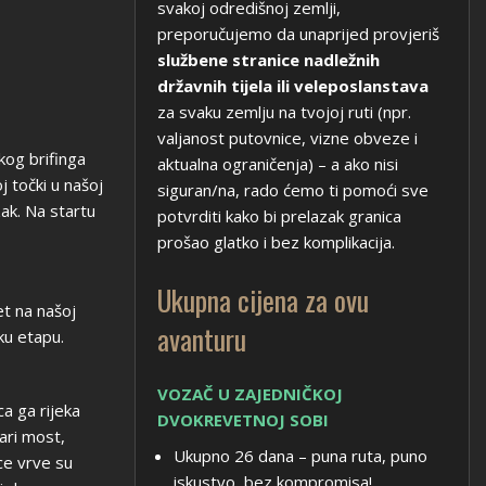
svakoj odredišnoj zemlji,
preporučujemo da unaprijed provjeriš
službene stranice nadležnih
državnih tijela ili veleposlanstava
za svaku zemlju na tvojoj ruti (npr.
valjanost putovnice, vizne obveze i
kog brifinga
aktualna ograničenja) – a ako nisi
 točki u našoj
siguran/na, rado ćemo ti pomoći sve
ak. Na startu
potvrditi kako bi prelazak granica
prošao glatko i bez komplikacija.
Ukupna cijena za ovu
et na našoj
avanturu
ku etapu.
VOZAČ U ZAJEDNIČKOJ
a ga rijeka
DVOKREVETNOJ SOBI
ari most,
Ukupno 26 dana – puna ruta, puno
ice vrve su
iskustvo, bez kompromisa!