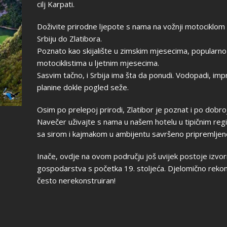
cilj Karpati.
Doživite prirodne ljepote s nama na vožnji motociklom
Srbiju do Zlatibora.
Poznato kao skijalište u zimskim mjesecima, popularn
motociklistima u ljetnim mjesecima.
Sasvim tačno, i Srbija ima šta da ponudi. Vodopadi, impr
planine dokle pogled seže.
Osim po prelepoj prirodi, Zlatibor je poznat i po dobroj
Navečer uživajte s nama u našem hotelu u tipičnim regi
sa sirom i kajmakom u ambijentu savršeno pripremljen
Inače, ovdje na ovom području još uvijek postoje izvor
gospodarstva s početka 19. stoljeća. Djelomično rekons
često nerekonstruiran!