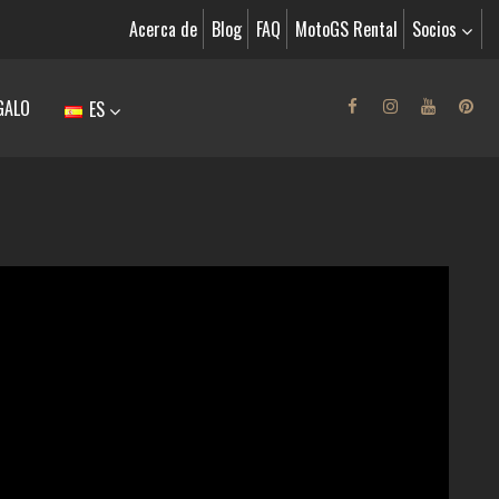
Acerca de
Blog
FAQ
MotoGS Rental
Socios
GALO
ES