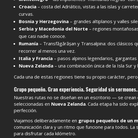
Croacia
– costa del Adriático, vistas a las islas y carre
curvas.
Bosnia y Herzegovina
– grandes altiplanos y valles sil
Serbia y Macedonia del Norte
– regiones montañosas 
que casi nadie conoce.
Rumanía
– Transfăgărășan y Transalpina: dos clásicos 
recorrer al menos una vez.
Italia y Francia
– pasos alpinos legendarios, gargantas
Nueva Zelanda
– una combinación única de la Isla Sur y l
Cada una de estas regiones tiene su propio carácter, pe
Grupo pequeño. Gran experiencia. Seguridad sin sermones.
Nuestras rutas no se diseñan en un escritorio — se crean 
seleccionadas en
Nueva Zelanda
. Cada etapa ha sido exp
perfección.
Viajamos deliberadamente en
grupos pequeños de un m
comunicación clara y un ritmo que funcione para todos. La
para disfrutar cada kilómetro.