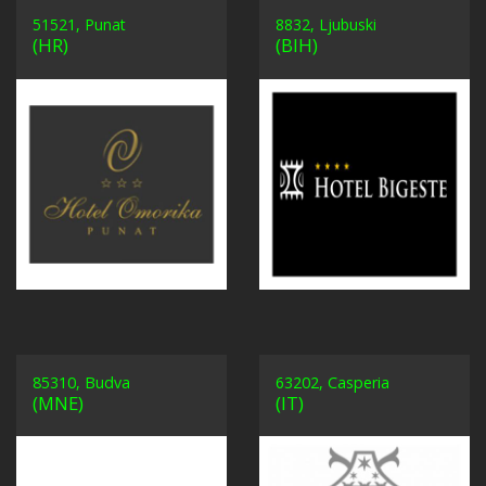
51521, Punat
8832, Ljubuski
(HR)
(BIH)
85310, Budva
63202, Casperia
(MNE)
(IT)