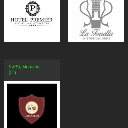
81059, Montano
(IT)