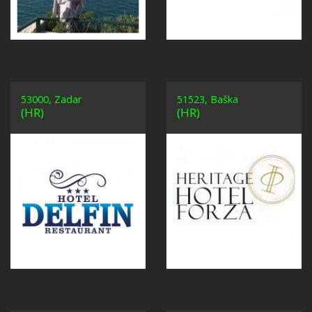
53000, Zadar
51523, Baška
(HR)
(HR)