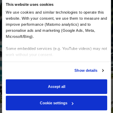
HAZTE PARTE DE NOSOTROS Y COMIENZA
This website uses cookies
TU SUEÑO
We use cookies and similar technologies to operate this 
website. With your consent, we use them to measure and 
improve performance (Matomo analytics) and to 
Recibe las últimas noticias, las últimas ofertas
personalise ads and marketing (Google Ads, Meta, 
Microsoft/Bing). 
e información detallada sobre nosotros y todo
lo relacionado con el motociclismo en el
Some embedded services (e.g. YouTube videos) may not 
mundo.
work without your consent. 
E-mail
*
You can accept all, reject non-essential cookies, or 
Show details
manage your preferences. You can change your choice 
Nombre
at any time via 
“Cookie settings”
 in the footer. For more 
information, see our 
Privacy & Cookie Policy
.
Apellido
Accept all
Cookie settings