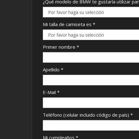
¿Qué modelo de BMW te gustaría utilizar par
Mi talla de camiseta es
*
Primer nombre
*
Apellido
*
E-Mail
*
Teléfono (celular incluido código de país)
*
Mi cumpleaños
*