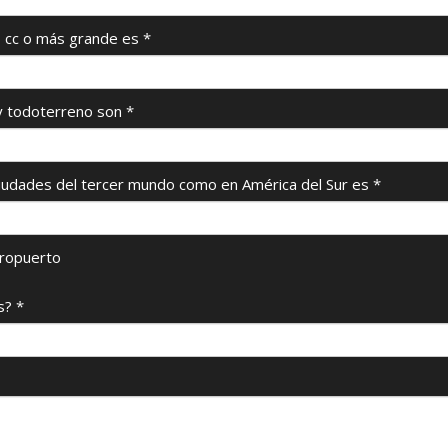
 cc o más grande es
*
y todoterreno son
*
 ciudades del tercer mundo como en América del Sur es
*
eropuerto
s?
*