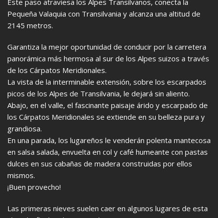
Este paso atraviesa los Alpes Transilvanos, conecta la
Pequeña Valaquia con Transilvania y alcanza una altitud de
2145 metros.
Garantiza la mejor oportunidad de conducir por la carretera
panorámica más hermosa al sur de los Alpes suizos a través
de los Cárpatos Meridionales.
La vista de la interminable extensión, sobre los escarpados
picos de los Alpes de Transilvania, le dejará sin aliento.
Abajo, en el valle, el fascinante paisaje árido y escarpado de
los Cárpatos Meridionales se extiende en su belleza pura y
grandiosa.
En una parada, los lugareños le venderán polenta mantecosa
en salsa salada, envuelta en col y café humeante con pastas
dulces en sus cabañas de madera construidas por ellos
mismos.
¡Buen provecho!
Las primeras nieves suelen caer en algunos lugares de esta