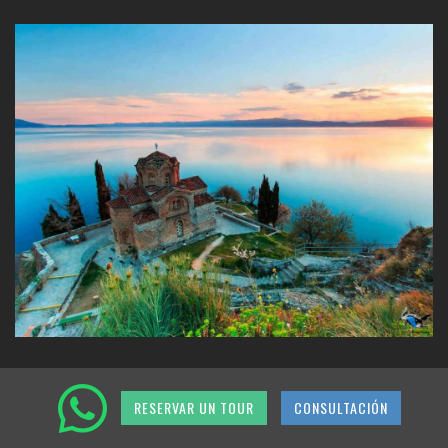
Etapa 10: ¡314 km!
Hoy toca Macedonia.
RESERVAR UN TOUR
CONSULTACIÓN
Para armonizar, un desvío hacia la capital más peculiar de