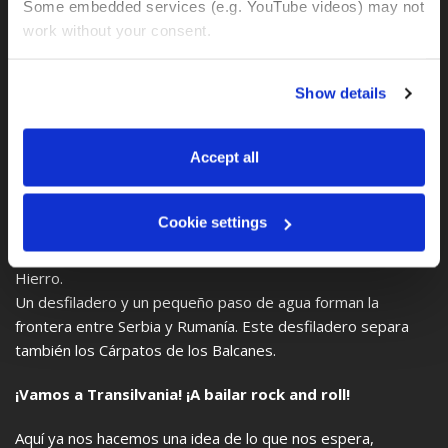
Some embedded services (e.g. YouTube videos) may not 
work without your consent. 
You can accept all, reject non-essential cookies, or 
Show details
manage your preferences. You can change your choice 
at any time via 
“Cookie settings”
 in the footer. For more 
information, see our 
Privacy & Cookie Policy
.
Accept all
Etapa 4: ¡299 km!
Hoy cruzamos la frontera con Rumanía.
Cookie settings
Gran parte de nuestra ruta nos lleva hacia el noreste, en el
lado rumano, a lo largo del Danubio hasta la Puerta de
Hierro.
Un desfiladero y un pequeño paso de agua forman la
frontera entre Serbia y Rumanía. Este desfiladero separa
también los Cárpatos de los Balcanes.
¡Vamos a Transilvania! ¡A bailar rock and roll!
Aquí ya nos hacemos una idea de lo que nos espera,