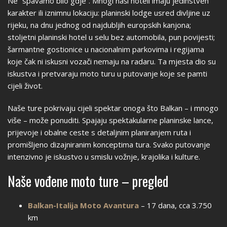
Ne “spavamo bilo gdje”. Mnogi naši hoteli imaju jedinstven
karakter ili iznimnu lokaciju: planinski lodge usred divljine uz
rijeku, na dnu jednog od najdubljih europskih kanjona;
stoljetni planinski hotel u selu bez automobila, pun povijesti;
šarmantne gostionice u nacionalnim parkovima i regijama
koje čak ni iskusni vozači nemaju na radaru. Ta mjesta dio su
iskustva i pretvaraju moto turu u putovanje koje se pamti
cijeli život.
Naše ture pokrivaju cijeli spektar onoga što Balkan – i mnogo
više – može ponuditi. Spajaju spektakularne planinske lance,
prijevoje i obalne ceste s detaljnim planiranjem ruta i
promišljeno dizajniranim konceptima tura. Svako putovanje
intenzivno je iskustvo u smislu vožnje, krajolika i kulture.
Naše vođene moto ture – pregled
Balkan-Italija Moto Avantura
– 17 dana, cca 3.750
km