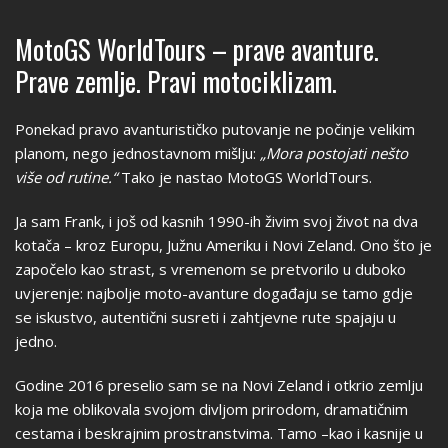
MotoGS WorldTours – prave avanture.
Prave zemlje. Pravi motociklizam.
Ponekad pravo avanturističko putovanje ne počinje velikim
planom, nego jednostavnom mišlju:
„Mora postojati nešto
više od rutine.“
Tako je nastao MotoGS WorldTours.
Ja sam Frank, i još od kasnih 1990-ih živim svoj život na dva
kotača – kroz Europu, Južnu Ameriku i Novi Zeland. Ono što je
započelo kao strast, s vremenom se pretvorilo u duboko
uvjerenje: najbolje moto-avanture događaju se tamo gdje
se iskustvo, autentični susreti i zahtjevne rute spajaju u
jedno.
Godine 2016 preselio sam se na Novi Zeland i otkrio zemlju
koja me oblikovala svojom divljom prirodom, dramatičnim
cestama i beskrajnim prostranstvima. Tamo –kao i kasnije u