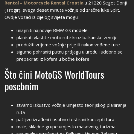
Rental – Motorcycle Rental Croatia
u 21220 Seget Donji
(Trogir), svega deset minuta vožnje od zračne luke Split.
Ovdje vozači iz cijelog svijeta mogu:
unajmiti najnovije BMW GS modele
planirati vlastite moto rute kroz balkanske zemlje
produžiti vrijeme vožnje prije ili nakon vođene ture
sigurno pohraniti putnu prtljagu u uredu i udobno se
prepakirati iz kofera u bočne kofere
Što čini MotoGS WorldTours
posebnim
stvarno iskustvo vožnje umjesto teorijskog planiranja
ruta
pažljivo izrađeni i osobno testirani koncepti tura
male, skladne grupe umjesto masovnog turizma
regionalna stručnost na Balkanu i Novom Zelandu