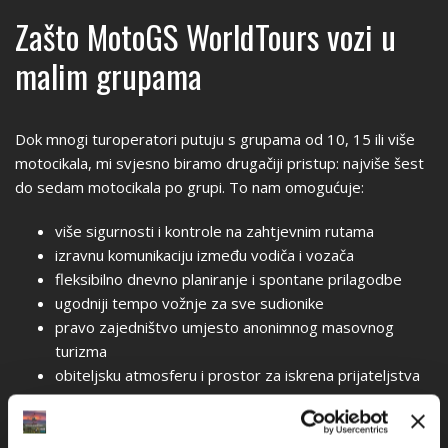
Zašto MotoGS WorldTours vozi u
malim grupama
Dok mnogi turoperatori putuju s grupama od 10, 15 ili više
motocikala, mi svjesno biramo drugačiji pristup: najviše šest
do sedam motocikala po grupi. To nam omogućuje:
više sigurnosti i kontrole na zahtjevnim rutama
izravnu komunikaciju između vodiča i vozača
fleksibilno dnevno planiranje i spontane prilagodbe
ugodniji tempo vožnje za sve sudionike
pravo zajedništvo umjesto anonimnog masovnog
turizma
obiteljsku atmosferu i prostor za iskrena prijateljstva
Ova filozofija privlači vozače koji traže pravu moto avanturu
– a ne samo generičku vođenu turu.