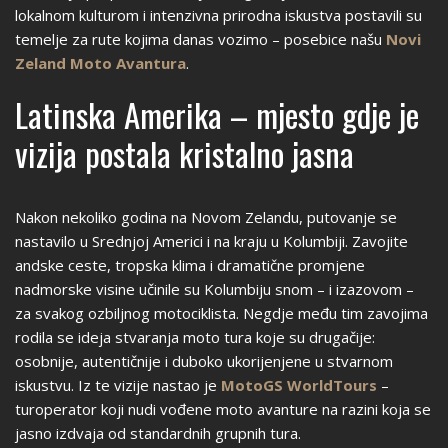
lokalnom kulturom i intenzivna prirodna iskustva postavili su
temelje za rute kojima danas vozimo – posebice našu
Novi
Zeland Moto Avantura
.
Latinska Amerika – mjesto gdje je
vizija postala kristalno jasna
Nakon nekoliko godina na Novom Zelandu, putovanje se
nastavilo u Srednjoj Americi i na kraju u Kolumbiji. Zavojite
andske ceste, tropska klima i dramatične promjene
nadmorske visine učinile su Kolumbiju snom – i izazovom –
za svakog ozbiljnog motociklista. Negdje među tim zavojima
rodila se ideja stvaranja moto tura koje su drugačije:
osobnije, autentičnije i duboko ukorijenjene u stvarnom
iskustvu. Iz te vizije nastao je
MotoGS WorldTours
–
turoperator koji nudi vođene moto avanture na razini koja se
jasno izdvaja od standardnih grupnih tura.