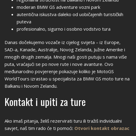
moderan BMW GS adventure vozni park
autentična iskustva daleko od uobičajenih turističkih
puteva
profesionalno, sigurno i osobno vodstvo tura
Danas dočekujemo vozače iz cijelog svijeta – iz Europe,
SAD-a, Kanade, Australije, Novog Zelanda, Južne Amerike i
mnogih drugih zemalja. Mnogi naši gosti putuju s nama više
puta, vraćajući se po nove rute i nove avanture. Ovo
međunarodno povjerenje pokazuje koliko je MotoGS
WorldTours izrastao u specijalista za BMW GS moto ture na
Balkanu i Novom Zelandu.
Kontakt i upiti za ture
Ako imaš pitanja, želiš rezervirati turu ili tražiš individualni
savjet, naš tim rado će ti pomoći:
Otvori kontakt obrazac