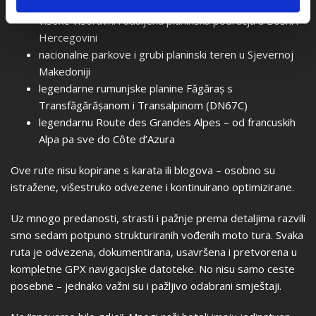
panoramske ceste duž hrvatske jadranske obale
visoke visoravni i udaljena planinska područja u Bosni i
Hercegovini
nacionalne parkove i grubi planinski teren u Sjevernoj
Makedoniji
legendarne rumunjske planine Făgăraș s
Transfăgărășanom i Transalpinom (DN67C)
legendarnu Route des Grandes Alpes – od francuskih
Alpa pa sve do Côte d’Azura
Ove rute nisu kopirane s karata ili blogova – osobno su
istražene, višestruko odvezene i kontinuirano optimizirane.
Uz mnogo predanosti, strasti i pažnje prema detaljima razvili
smo sedam potpuno strukturiranih vođenih moto tura. Svaka
ruta je odvezena, dokumentirana, usavršena i pretvorena u
kompletne GPX navigacijske datoteke. No nisu samo ceste
posebne – jednako važni su i pažljivo odabrani smještaji.