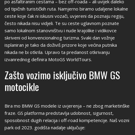
po asfaltiranim cestama – bez off-roada – ali uvijek daleko
od tipičnih turističkih ruta. Namjerno biramo udaljene lokalne
ceste koje čak ni iskusni vozači, uvjereni da poznaju regiju,
često nikada nisu vidjeli. Te su ceste uglavnom poznate
samo lokalnom stanovništvu i nude krajolike i vidikovce
skriveni od konvencionalnog turizma. Svaki dan vožnje
isplaniran je tako da doživiš prizore koje većina putnika
nikada ne bi otkrila. Upravo ta predanost otkrivanju
izvanrednog definira MotoGS WorldTours.
Zašto vozimo isključivo BMW GS
motocikle
Bira mo BMW GS modele iz uvjerenja – ne zbog marketinške
fraze. GS platforma predstavlja udobnost, sigurnost,
sposobnost dugih relacija i off-road kompetencije. Naš vozni
park od 2023. godišta nadalje uključuje: