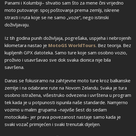
Panami i Kolumbiji– shvatio sam što za mene čini vrijedno
moto putovanje: spoj poštovanja prema zemlji, iskrene
strasti i ruta koje se ne samo „voze“, nego istinski
doživljavaju.
Iz tih godina punih doživljaja, pogrešaka, uspjeha i nebrojenih
kilometara nastao je
MotoGS WorldTours
. Bez teorija. Bez
kupljenih GPX datoteka. Samo ture koje sam osobno vozio,
proživio i usavršavao sve dok svaka dionica nije bila
savršena.
Danas se fokusiramo na zahtjevne moto ture kroz balkanske
zemlje i na odabrane rute na Novom Zelandu. Svaka je tura
osobno istražena, višestruko odvezena i uvrštena u program
tek kada je u potpunosti ispunila naše standarde. Namjerno
vozimo u malim grupama –najviše šest do sedam
motocikala– jer prava povezanost nastaje samo kada je
svaki vozač primijećen i svaki trenutak dijeljen.