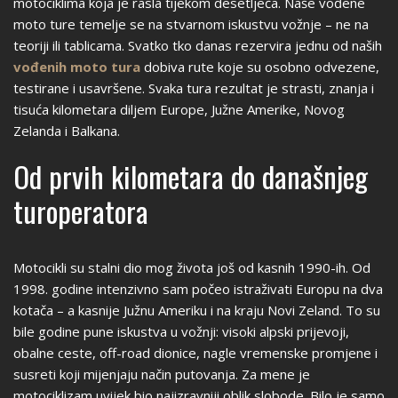
motociklima koja je rasla tijekom desetljeća. Naše vođene
moto ture temelje se na stvarnom iskustvu vožnje – ne na
teoriji ili tablicama. Svatko tko danas rezervira jednu od naših
vođenih moto tura
dobiva rute koje su osobno odvezene,
testirane i usavršene. Svaka tura rezultat je strasti, znanja i
tisuća kilometara diljem Europe, Južne Amerike, Novog
Zelanda i Balkana.
Od prvih kilometara do današnjeg
turoperatora
Motocikli su stalni dio mog života još od kasnih 1990-ih. Od
1998. godine intenzivno sam počeo istraživati Europu na dva
kotača – a kasnije Južnu Ameriku i na kraju Novi Zeland. To su
bile godine pune iskustva u vožnji: visoki alpski prijevoji,
obalne ceste, off-road dionice, nagle vremenske promjene i
susreti koji mijenjaju način putovanja. Za mene je
motociklizam uvijek bio najizravniji oblik slobode. Bilo je samo