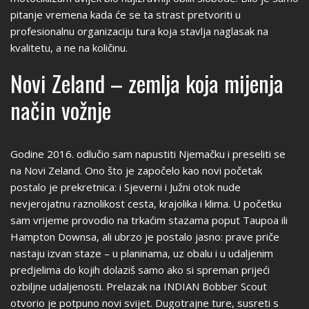
pitanje vremena kada će se ta strast pretvoriti u
profesionalnu organizaciju tura koja stavlja naglasak na
kvalitetu, a ne na količinu.
Novi Zeland – zemlja koja mijenja
način vožnje
Godine 2016. odlučio sam napustiti Njemačku i preseliti se
na Novi Zeland. Ono što je započelo kao novi početak
postalo je prekretnica: i Sjeverni i Južni otok nude
nevjerojatnu raznolikost cesta, krajolika i klima. U početku
sam vrijeme provodio na trkaćim stazama poput Taupoa ili
Hampton Downsa, ali ubrzo je postalo jasno: prave priče
nastaju izvan staze – u planinama, uz obalu i u udaljenim
predjelima do kojih dolaziš samo ako si spreman prijeći
ozbiljne udaljenosti. Prelazak na INDIAN Bobber Scout
otvorio je potpuno novi svijet. Dugotrajne ture, susreti s