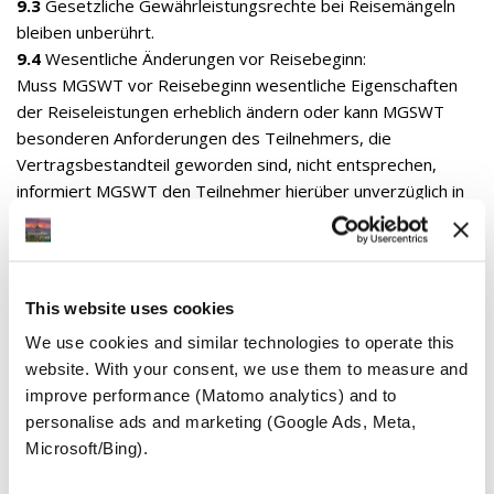
9.3
Gesetzliche Gewährleistungsrechte bei Reisemängeln
bleiben unberührt.
9.4
Wesentliche Änderungen vor Reisebeginn:
Muss MGSWT vor Reisebeginn wesentliche Eigenschaften
der Reiseleistungen erheblich ändern oder kann MGSWT
besonderen Anforderungen des Teilnehmers, die
Vertragsbestandteil geworden sind, nicht entsprechen,
informiert MGSWT den Teilnehmer hierüber unverzüglich in
Textform. Der Teilnehmer kann innerhalb einer von MGSWT
gesetzten angemessenen Frist die Änderung annehmen
oder ohne Entschädigung vom Vertrag zurücktreten.
Gesetzliche Rechte des Teilnehmers bleiben unberührt.
This website uses cookies
10. Rücktritt des Teilnehmers vor Reisebeginn
We use cookies and similar technologies to operate this 
(Stornierung)
website. With your consent, we use them to measure and 
10.1
Der Teilnehmer kann vor Reisebeginn jederzeit vom
improve performance (Matomo analytics) and to 
Vertrag zurücktreten. Maßgeblich ist der Zugang der
personalise ads and marketing (Google Ads, Meta, 
Rücktrittserklärung bei MGSWT.
Microsoft/Bing). 
10.1a
Maßgeblich für die Berechnung der Fristen in Ziffer