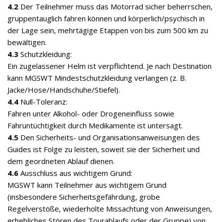
4.2
Der Teilnehmer muss das Motorrad sicher beherrschen,
gruppentauglich fahren können und körperlich/psychisch in
der Lage sein, mehrtägige Etappen von bis zum 500 km zu
bewältigen.
4.3
Schutzkleidung:
Ein zugelassener Helm ist verpflichtend. Je nach Destination
kann MGSWT Mindestschutzkleidung verlangen (z. B.
Jacke/Hose/Handschuhe/Stiefel).
4.4
Null-Toleranz:
Fahren unter Alkohol- oder Drogeneinfluss sowie
Fahruntüchtigkeit durch Medikamente ist untersagt.
4.5
Den Sicherheits- und Organisationsanweisungen des
Guides ist Folge zu leisten, soweit sie der Sicherheit und
dem geordneten Ablauf dienen.
4.6
Ausschluss aus wichtigem Grund:
MGSWT kann Teilnehmer aus wichtigem Grund
(insbesondere Sicherheitsgefährdung, grobe
Regelverstöße, wiederholte Missachtung von Anweisungen,
erhebliches Stören des Tourablaufs oder der Gruppe) von