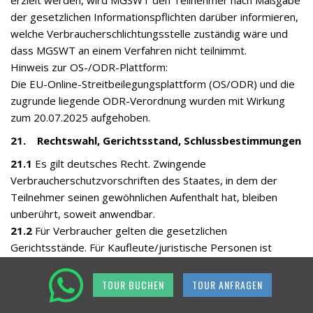
erzielt werden, wird MGSWT den Teilnehmer nach Maßgabe
der gesetzlichen Informationspflichten darüber informieren,
welche Verbraucherschlichtungsstelle zuständig wäre und
dass MGSWT an einem Verfahren nicht teilnimmt.
Hinweis zur OS-/ODR-Plattform:
Die EU-Online-Streitbeilegungsplattform (OS/ODR) und die
zugrunde liegende ODR-Verordnung wurden mit Wirkung
zum 20.07.2025 aufgehoben.
21. Rechtswahl, Gerichtsstand, Schlussbestimmungen
21.1
Es gilt deutsches Recht. Zwingende
Verbraucherschutzvorschriften des Staates, in dem der
Teilnehmer seinen gewöhnlichen Aufenthalt hat, bleiben
unberührt, soweit anwendbar.
21.2
Für Verbraucher gelten die gesetzlichen
Gerichtsstände. Für Kaufleute/juristische Personen ist
Gerichtsstand Merseburg, soweit gesetzlich zulässig.
21.3
Nebenabreden bedürfen der Textform, soweit
TOUR BUCHEN
TOUR ANFRAGEN
gesetzlich zulässig.