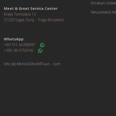
Kroatien-Sizili
Meet & Greet Service Center
Neuseeland Ad
Kralja Tomislava 13
21220 Seget Donji - Trogir (Kroatien)
WhatsApp:
+49 151 44288997
+385 99 6750140
Info (ät) MotoGSWorldTours . com