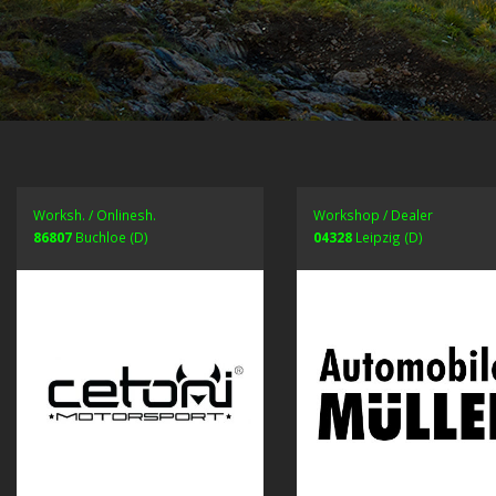
Worksh. / Onlinesh.
Workshop / Dealer
86807
Buchloe (D)
04328
Leipzig (D)