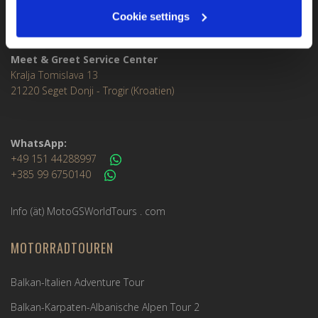
Cookie settings
MOTOGS RENTAL
Meet & Greet Service Center
Kralja Tomislava 13
21220 Seget Donji - Trogir (Kroatien)
WhatsApp:
+49 151 44288997
+385 99 6750140
Info (ät) MotoGSWorldTours . com
MOTORRADTOUREN
Balkan-Italien Adventure Tour
Balkan-Karpaten-Albanische Alpen Tour 2