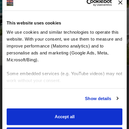
Vorname
Nachname
This website uses cookies
We use cookies and similar technologies to operate this 
website. With your consent, we use them to measure and 
improve performance (Matomo analytics) and to 
personalise ads and marketing (Google Ads, Meta, 
Microsoft/Bing). 
Some embedded services (e.g. YouTube videos) may not 
work without your consent. 
MOTOGS WORLDTOURS
You can accept all, reject non-essential cookies, or 
Zentrale für die Organisation von Motorradtouren und
Show details
Motorradverleih
manage your preferences. You can change your choice 
Seffnerstraße
at any time via 
“Cookie settings”
 in the footer. For more 
06217 Merseburg (Deutschland)
information, see our 
Privacy & Cookie Policy
.
Accept all
Ust. DE358041050
IBAN: DE77120300001086011523