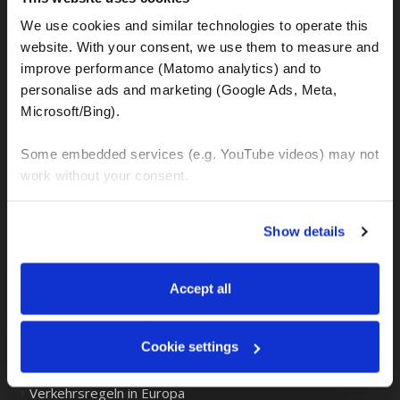
das Reisen mit dem Motorrad angenehmer ...
We use cookies and similar technologies to operate this 
website. With your consent, we use them to measure and 
improve performance (Matomo analytics) and to 
FINDE MEHR HERAUS!
personalise ads and marketing (Google Ads, Meta, 
Microsoft/Bing). 
Blog-Kategorien
Some embedded services (e.g. YouTube videos) may not 
work without your consent. 
BMW GS Motorräder und alle Sonstigen
You can accept all, reject non-essential cookies, or 
Interessante und wichtige Links
Show details
manage your preferences. You can change your choice 
Motorrad Vermietung
at any time via 
“Cookie settings”
 in the footer. For more 
information, see our 
Privacy & Cookie Policy
.
Accept all
Motorrad Touren
Vorsichtsmaßnahmen
Cookie settings
Tour Empfehlungen
Verkehrsregeln in Europa