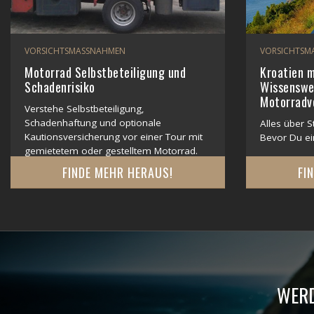
VORSICHTSMASSNAHMEN
VORSICHTSM
Motorrad Selbstbeteiligung und
Kroatien 
Schadenrisiko
Wissenswe
Motorradve
Verstehe Selbstbeteiligung,
Schadenhaftung und optionale
Alles über 
Kautionsversicherung vor einer Tour mit
Bevor Du ein
gemietetem oder gestelltem Motorrad.
FINDE MEHR HERAUS!
FI
WERD