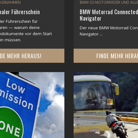
ASSNAHMEN
BMW GS MOTORRÄDER UND ALLE
naler Führerschein
BMW Motorrad Connected
Navigator
ler Führerschein für
uren — warum deine
Der neue BMW Motorrad Con
ndokumente vor dem Start
Navigator ...
ein müssen.
NDE MEHR HERAUS!
FINDE MEHR HERA