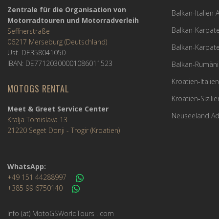
Zentrale für die Organisation von
Balkan-Italien
Motorradtouren und Motorradverleih
Balkan-Karpate
Seffnerstraße
06217 Merseburg (Deutschland)
Balkan-Karpate
Ust. DE358041050
IBAN: DE77120300001086011523
Balkan-Rumäni
Kroatien-Italie
MOTOGS RENTAL
Kroatien-Sizili
Meet & Greet Service Center
Neuseeland Ad
Kralja Tomislava 13
21220 Seget Donji - Trogir (Kroatien)
WhatsApp:
+49 151 44288997
+385 99 6750140
Info (ät) MotoGSWorldTours . com