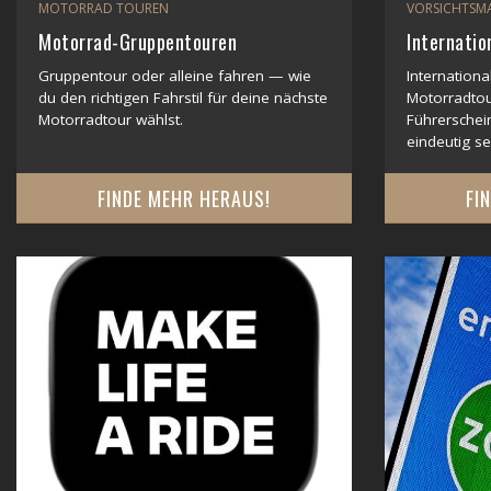
MOTORRAD TOUREN
VORSICHTSM
Motorrad-Gruppentouren
Internatio
Gruppentour oder alleine fahren — wie
Internationa
du den richtigen Fahrstil für deine nächste
Motorradto
Motorradtour wählst.
Führerschei
eindeutig s
FINDE MEHR HERAUS!
FI