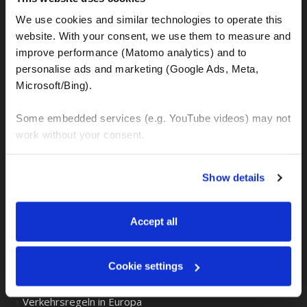
Aluminiumguss-Chassis
We use cookies and similar technologies to operate this 
website. With your consent, we use them to measure and 
improve performance (Matomo analytics) and to 
FINDE MEHR HERAUS!
personalise ads and marketing (Google Ads, Meta, 
Microsoft/Bing). 
Blog-Kategorien
Some embedded services (e.g. YouTube videos) may not 
work without your consent. 
BMW GS Motorräder und alle Sonstigen
You can accept all, reject non-essential cookies, or 
Interessante und wichtige Links
Show details
manage your preferences. You can change your choice 
Motorrad Vermietung
at any time via 
“Cookie settings”
 in the footer. For more 
information, see our 
Privacy & Cookie Policy
.
Accept all
Motorrad Touren
Vorsichtsmaßnahmen
Cookie settings
Tour Empfehlungen
Verkehrsregeln in Europa