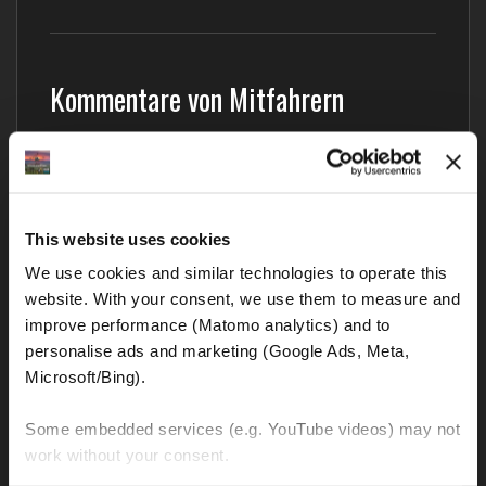
Kommentare von Mitfahrern
Noch hat niemand kommentiert – was meinst du?
Blog-Kategorien
This website uses cookies
We use cookies and similar technologies to operate this 
BMW GS Motorräder und alle Sonstigen
website. With your consent, we use them to measure and 
improve performance (Matomo analytics) and to 
Interessante und wichtige Links
personalise ads and marketing (Google Ads, Meta, 
Microsoft/Bing). 
Motorrad Vermietung
Motorrad Touren
Some embedded services (e.g. YouTube videos) may not 
work without your consent. 
Vorsichtsmaßnahmen