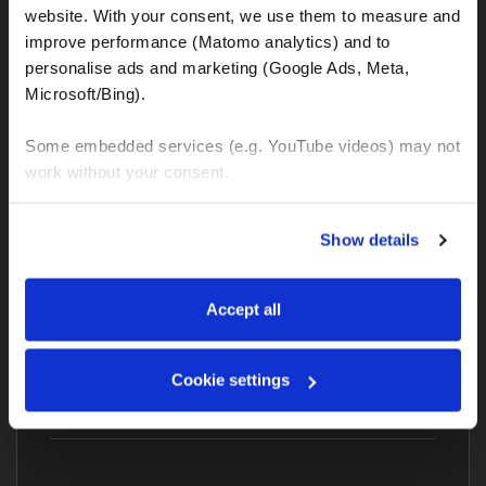
website. With your consent, we use them to measure and 
improve performance (Matomo analytics) and to 
Kommentar
personalise ads and marketing (Google Ads, Meta, 
Microsoft/Bing). 
Some embedded services (e.g. YouTube videos) may not 
work without your consent. 
Alle Felder sind erforderlich
You can accept all, reject non-essential cookies, or 
Show details
manage your preferences. You can change your choice 
at any time via 
“Cookie settings”
 in the footer. For more 
information, see our 
Privacy & Cookie Policy
.
Accept all
Cookie settings