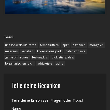
TAGS
unesco-weltkulturerbe
tempelrittern
split
osmanen
mongolen
meereen
kroatien
krka-nationalpark
hafen von riva
game of thrones
festung klis
diokletianpalast
byzantinischen reich
adriaküste
adria
Teile deine Gedanken
Teile deine Erlebnisse, Fragen oder Tipps!
Name