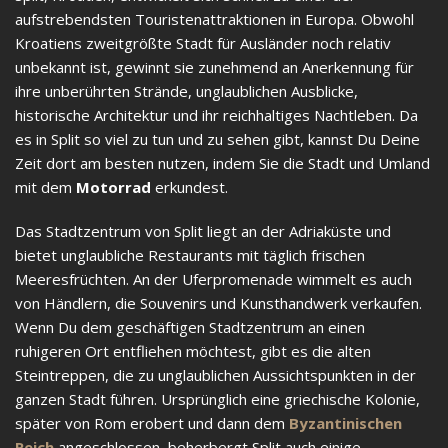
aufstrebendsten Touristenattraktionen in Europa. Obwohl
Kroatiens zweitgrößte Stadt für Ausländer noch relativ
unbekannt ist, gewinnt sie zunehmend an Anerkennung für
ihre unberührten Strände, unglaublichen Ausblicke,
historische Architektur und ihr reichhaltiges Nachtleben. Da
es in Split so viel zu tun und zu sehen gibt, kannst Du Deine
Zeit dort am besten nutzen, indem Sie die Stadt und Umland
mit dem
Motorrad
erkundest.
Das Stadtzentrum von Split liegt an der Adriaküste und
bietet unglaubliche Restaurants mit täglich frischen
Meeresfrüchten. An der Uferpromenade wimmelt es auch
von Händlern, die Souvenirs und Kunsthandwerk verkaufen.
Wenn Du dem geschäftigen Stadtzentrum an einen
ruhigeren Ort entfliehen möchtest, gibt es die alten
Steintreppen, die zu unglaublichen Aussichtspunkten in der
ganzen Stadt führen. Ursprünglich eine griechische Kolonie,
später von Rom erobert und dann dem
Byzantinischen
Reich
angeschlossen, beherbergt Split auch einige