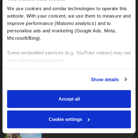
We use cookies and similar technologies to operate this 
website. With your consent, we use them to measure and 
improve performance (Matomo analytics) and to 
Balkan-Karpaten-Albanische Alpen Tour 1
personalise ads and marketing (Google Ads, Meta, 
Microsoft/Bing). 
Some embedded services (e.g. YouTube videos) may not 
work without your consent. 
Balkan-Rumänien Adventure Tour
You can accept all, reject non-essential cookies, or 
Show details
manage your preferences. You can change your choice 
at any time via 
“Cookie settings”
 in the footer. For more 
information, see our 
Privacy & Cookie Policy
.
Accept all
Kroatien-Italien-Frankreich Adv. Tour
Cookie settings