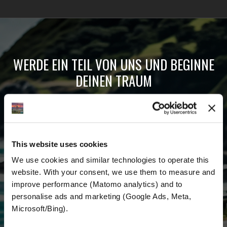
WERDE EIN TEIL VON UNS UND BEGINNE
DEINEN TRAUM
Erhalte die neuesten Nachrichten, die
aktuellen Angebote und detaillierten
Informationen über uns und alles, was mit dem
This website uses cookies
Motorradfahren rund um den Globus zu tun
We use cookies and similar technologies to operate this 
hat.
website. With your consent, we use them to measure and 
improve performance (Matomo analytics) and to 
E-mail
*
personalise ads and marketing (Google Ads, Meta, 
Microsoft/Bing). 
Vorname