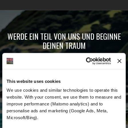
WERDE EIN TEIL VON UNS UND BEGINNE
DEINEN TRAUM
Erhalte die neuesten Nachrichten, die
aktuellen Angebote und detaillierten
Informationen über uns und alles, was mit dem
This website uses cookies
Motorradfahren rund um den Globus zu tun
We use cookies and similar technologies to operate this 
hat.
website. With your consent, we use them to measure and 
improve performance (Matomo analytics) and to 
E-mail
*
personalise ads and marketing (Google Ads, Meta, 
Microsoft/Bing). 
Vorname