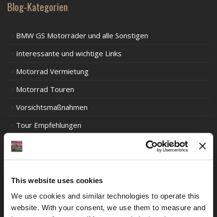
Blog-Kategorien
BMW GS Motorräder und alle Sonstigen
Interessante und wichtige Links
Motorrad Vermietung
Motorrad Touren
Vorsichtsmaßnahmen
Tour Empfehlungen
Verkehrsregeln in Europa
Verkehrsregeln in Südamerika
Verkehrsregeln Ozeanien
This website uses cookies
We use cookies and similar technologies to operate this 
Motorrad-Rennerlebnisse alter Schule
website. With your consent, we use them to measure and 