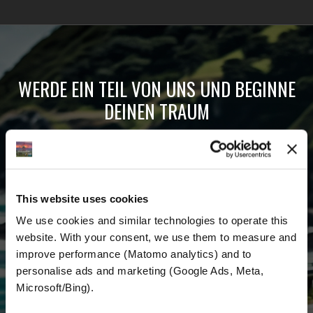
WERDE EIN TEIL VON UNS UND BEGINNE
DEINEN TRAUM
Erhalte die neuesten Nachrichten, die
aktuellen Angebote und detaillierten
Informationen über uns und alles, was mit dem
This website uses cookies
Motorradfahren rund um den Globus zu tun
We use cookies and similar technologies to operate this 
hat.
website. With your consent, we use them to measure and 
improve performance (Matomo analytics) and to 
E-mail
*
personalise ads and marketing (Google Ads, Meta, 
Microsoft/Bing). 
Vorname