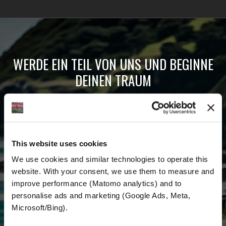
WERDE EIN TEIL VON UNS UND BEGINNE
DEINEN TRAUM
Erhalte die neuesten Nachrichten, die
aktuellen Angebote und detaillierten
Informationen über uns und alles, was mit dem
This website uses cookies
Motorradfahren rund um den Globus zu tun
We use cookies and similar technologies to operate this 
hat.
website. With your consent, we use them to measure and 
improve performance (Matomo analytics) and to 
E-mail
*
personalise ads and marketing (Google Ads, Meta, 
Microsoft/Bing). 
Vorname