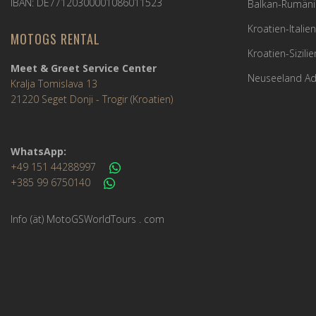
IBAN: DE77120300001086011523
Balkan-Rumäni
Kroatien-Italie
MOTOGS RENTAL
Kroatien-Sizili
Meet & Greet Service Center
Neuseeland Ad
Kralja Tomislava 13
21220 Seget Donji - Trogir (Kroatien)
WhatsApp:
+49 151 44288997
+385 99 6750140
Info (ät) MotoGSWorldTours . com