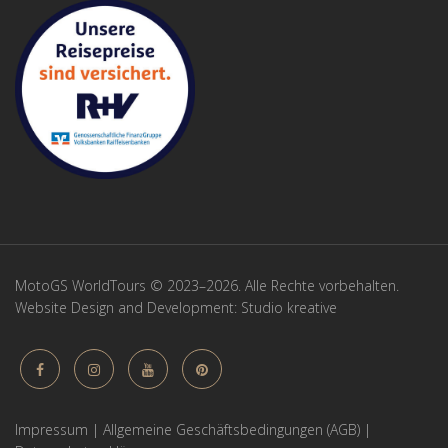
MotoGS WorldTours © 2023–2026. Alle Rechte vorbehalten.
Website Design and Development:
Studio kreative
Impressum
|
Allgemeine Geschäftsbedingungen (AGB)
|