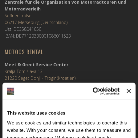
Zentrale für die Organisation von Motorradtouren und
Motorradverleih
Seffnerstraße
06217 Merseburg (Deutschland)
Ust. DE358041050
IBAN: DE77120300001086011523
MOTOGS RENTAL
Meet & Greet Service Center
Kralja Tomislava 13
21220 Seget Donji - Trogir (Kroatien)
WhatsApp:
+49 151 44288997
This website uses cookies
+385 99 6750140
We use cookies and similar technologies to operate this 
website. With your consent, we use them to measure and 
Info (ät) MotoGSWorldTours . com
improve performance (Matomo analytics) and to 