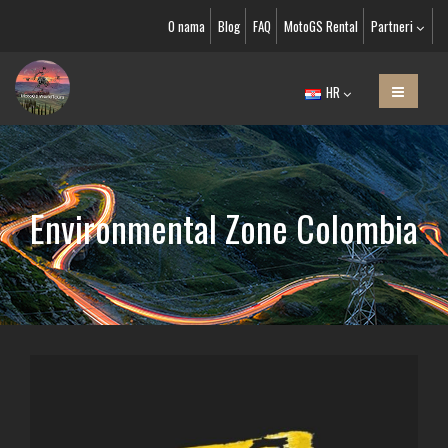
O nama
Blog
FAQ
MotoGS Rental
Partneri
HR
Environmental Zone Colombia