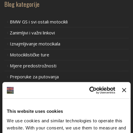
Blog kategorije
BMW GS i svi ostali motocikli
Zanimljivi i važni linkovi
Iznajmljivanje motocikala
Motociklističke ture
Mjere predostrožnosti
Preporuke za putovanja
Prometni propisi u Europi
Prometni propisi u Južnoj Americi
Prometni propisi Oceanija
This website uses cookies
Iskustva motociklističkih utrka stare škole
We use cookies and similar technologies to operate this 
website. With your consent, we use them to measure and 