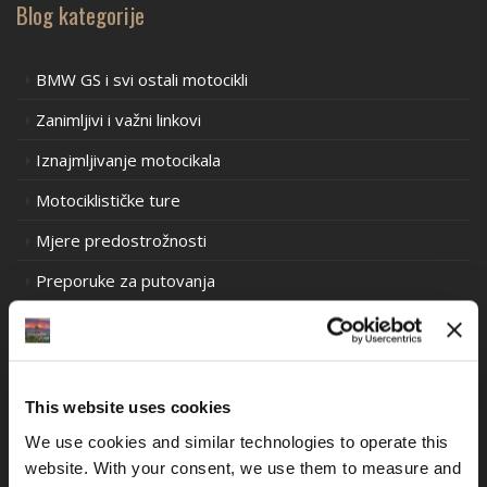
Blog kategorije
BMW GS i svi ostali motocikli
Zanimljivi i važni linkovi
Iznajmljivanje motocikala
Motociklističke ture
Mjere predostrožnosti
Preporuke za putovanja
Prometni propisi u Europi
Prometni propisi u Južnoj Americi
Prometni propisi Oceanija
This website uses cookies
Iskustva motociklističkih utrka stare škole
We use cookies and similar technologies to operate this 
website. With your consent, we use them to measure and 