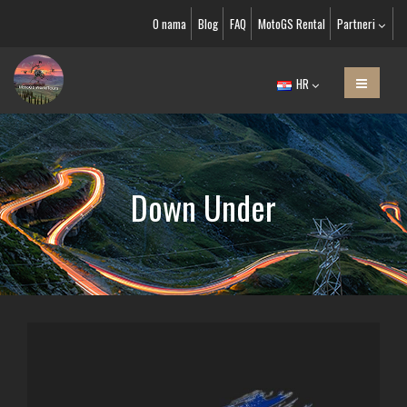
O nama
Blog
FAQ
MotoGS Rental
Partneri
HR
Down Under