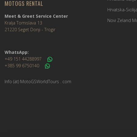
MOTOGS RENTAL
Hrvatska-Sicili
Meet & Greet Service Center
Novi Zeland M
Kralja Tomislava 13
21220 Seget Donji - Trogir
WhatsApp:
+49 151 44288997
+385 99 6750140
Info (ät) MotoGSWorldTours . com