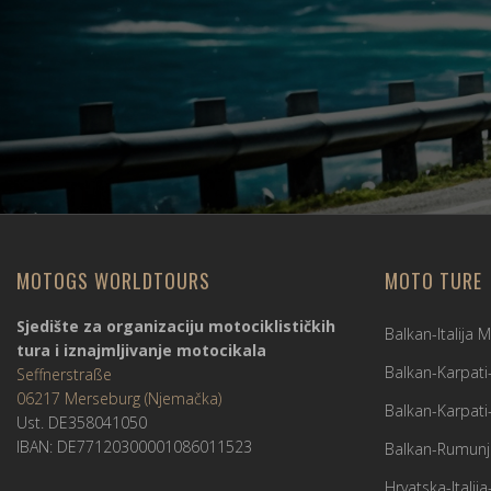
MOTOGS WORLDTOURS
MOTO TURE
Sjedište za organizaciju motociklističkih
Balkan-Italija 
tura i iznajmljivanje motocikala
Balkan-Karpati
Seffnerstraße
06217 Merseburg (Njemačka)
Balkan-Karpati
Ust. DE358041050
IBAN: DE77120300001086011523
Balkan-Rumunj
Hrvatska-Itali