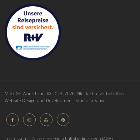
MotoGS WorldTours © 2023–2026. Alle Rechte vorbehalten.
Website Design and Development:
Studio kreative
Impressum
|
Allgemeine Geschäftsbedingungen (AGB)
|