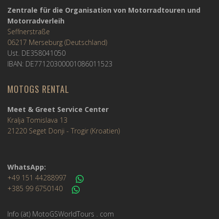
Zentrale für die Organisation von Motorradtouren und
Motorradverleih
Seffnerstraße
06217 Merseburg (Deutschland)
Ust. DE358041050
IBAN: DE77120300001086011523
MOTOGS RENTAL
Meet & Greet Service Center
Kralja Tomislava 13
21220 Seget Donji - Trogir (Kroatien)
WhatsApp:
+49 151 44288997
+385 99 6750140
Info (ät) MotoGSWorldTours . com