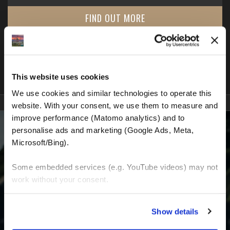
FIND OUT MORE
This website uses cookies
We use cookies and similar technologies to operate this 
website. With your consent, we use them to measure and 
improve performance (Matomo analytics) and to 
personalise ads and marketing (Google Ads, Meta, 
Microsoft/Bing). 
WERDE EIN TEIL VON UNS UND BEGINNE
Some embedded services (e.g. YouTube videos) may not 
DEINEN TRAUM
work without your consent. 
You can accept all, reject non-essential cookies, or 
Erhalte die neuesten Nachrichten, die
Show details
manage your preferences. You can change your choice 
aktuellen Angebote und detaillierten
at any time via 
“Cookie settings”
 in the footer. For more 