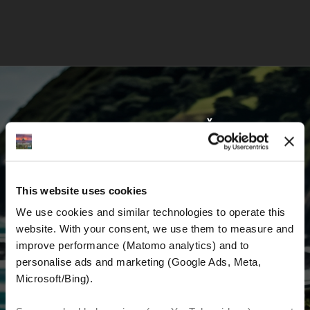
VOZITE S NAMA I KRENITE ŽIVETI SVOJ
SAN
This website uses cookies
Prvi saznajte najnovije vijesti, najbolje ponude
We use cookies and similar technologies to operate this 
i detaljne informacije o nama i svemu
website. With your consent, we use them to measure and 
vezanom uz motociklizam diljem svijeta.
improve performance (Matomo analytics) and to 
personalise ads and marketing (Google Ads, Meta, 
E-mail
*
Microsoft/Bing). 
Ime