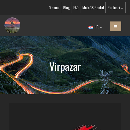
O nama
Blog
FAQ
MotoGS Rental
Partneri
HR
Virpazar