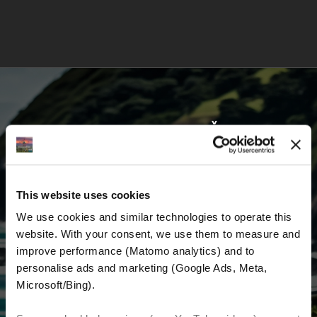
VOZITE S NAMA I KRENITE ŽIVETI SVOJ
SAN
This website uses cookies
Prvi saznajte najnovije vijesti, najbolje ponude
We use cookies and similar technologies to operate this 
i detaljne informacije o nama i svemu
website. With your consent, we use them to measure and 
vezanom uz motociklizam diljem svijeta.
improve performance (Matomo analytics) and to 
personalise ads and marketing (Google Ads, Meta, 
E-mail
*
Microsoft/Bing). 
Ime