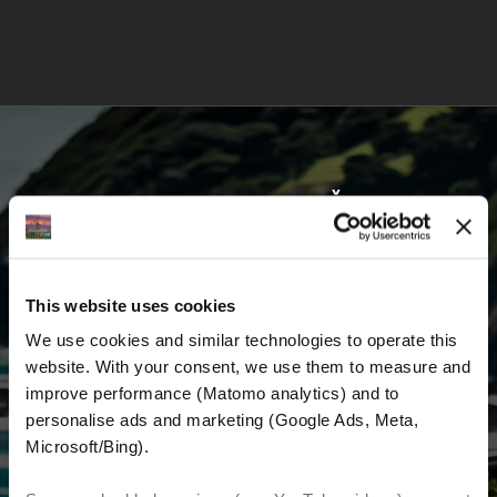
VOZITE S NAMA I KRENITE ŽIVETI SVOJ
SAN
This website uses cookies
Prvi saznajte najnovije vijesti, najbolje ponude
We use cookies and similar technologies to operate this 
i detaljne informacije o nama i svemu
website. With your consent, we use them to measure and 
vezanom uz motociklizam diljem svijeta.
improve performance (Matomo analytics) and to 
personalise ads and marketing (Google Ads, Meta, 
E-mail
*
Microsoft/Bing). 
Ime