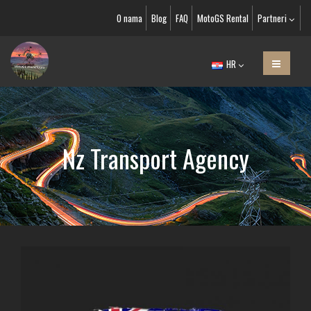
O nama
Blog
FAQ
MotoGS Rental
Partneri
HR
Nz Transport Agency