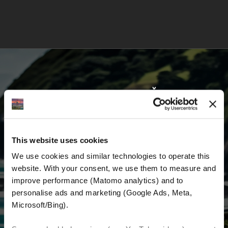
VOZITE S NAMA I KRENITE ŽIVETI SVOJ
SAN
This website uses cookies
Prvi saznajte najnovije vijesti, najbolje ponude
We use cookies and similar technologies to operate this 
i detaljne informacije o nama i svemu
website. With your consent, we use them to measure and 
vezanom uz motociklizam diljem svijeta.
improve performance (Matomo analytics) and to 
personalise ads and marketing (Google Ads, Meta, 
E-mail
*
Microsoft/Bing). 
Ime