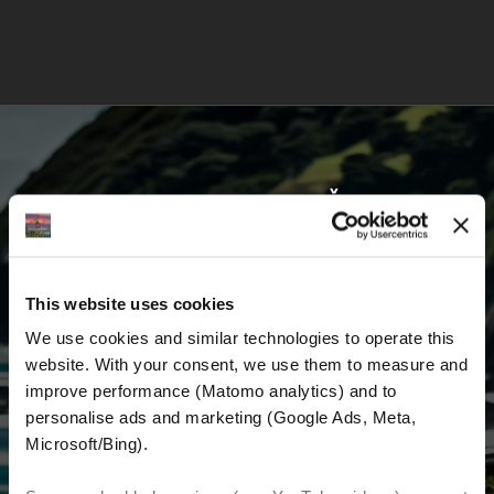
VOZITE S NAMA I KRENITE ŽIVETI SVOJ
SAN
This website uses cookies
Prvi saznajte najnovije vijesti, najbolje ponude
We use cookies and similar technologies to operate this 
i detaljne informacije o nama i svemu
website. With your consent, we use them to measure and 
vezanom uz motociklizam diljem svijeta.
improve performance (Matomo analytics) and to 
personalise ads and marketing (Google Ads, Meta, 
E-mail
*
Microsoft/Bing). 
Ime