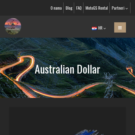
O nama
Blog
FAQ
MotoGS Rental
Partneri
HR
Australian Dollar