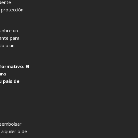
idente
 protección
 sobre un
ante para
do o un
formativo. El
ara
u país de
reembolsar
alquiler o de