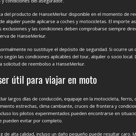
s y condiciones del asegurador.
ica del producto de HanseMerkur disponible en el momento de red
de alquiler puede aplicarse a coches y motocicletas. El importe 
, las exclusiones y las condiciones deben comprobarse siempre di
serva de HanseMerkur.
ormalmente no sustituye el depósito de seguridad. Si ocurre un d
según las condiciones aplicables del tour, alquiler o socio local.
a solicitud de reembolso a HanseMerkur.
er útil para viajar en moto
uir largos días de conducción, equipaje en la motocicleta, ferris,
iento estrechas, clima cambiante, cruces de frontera y condici
ncluso los pilotos experimentados pueden encontrarse en situaci
 pueden evitar por completo.
g de alta calidad, incluso un daño pequeño puede resultar caro. 