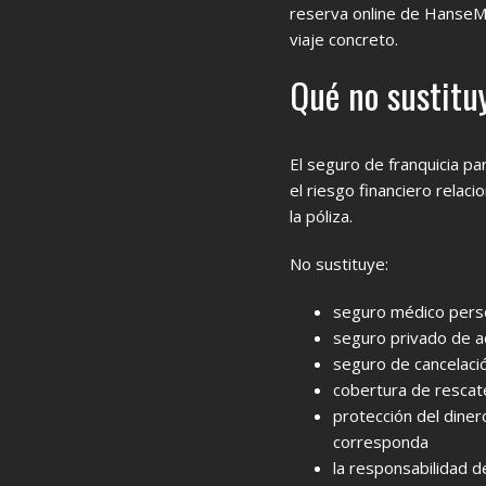
reserva online de HanseMe
viaje concreto.
Qué no sustitu
El seguro de franquicia p
el riesgo financiero relaci
la póliza.
No sustituye:
seguro médico perso
seguro privado de ac
seguro de cancelació
cobertura de rescat
protección del diner
corresponda
la responsabilidad de