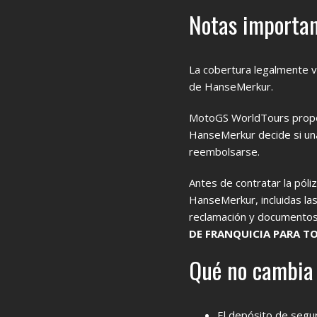
Notas importan
La cobertura legalmente v
de HanseMerkur.
MotoGS WorldTours proporc
HanseMerkur decide si una
reembolsarse.
Antes de contratar la póli
HanseMerkur, incluidas las
reclamación y documentos 
DE FRANQUICIA PARA T
Qué no cambia 
El depósito de segu