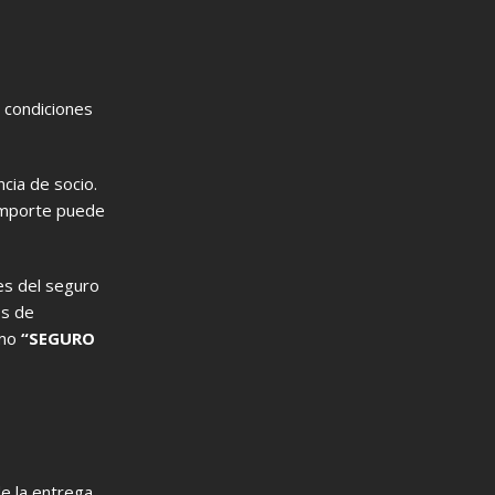
 condiciones
cia de socio.
 importe puede
les del seguro
os de
omo
“SEGURO
e la entrega