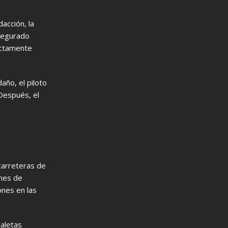
acción, la
asegurado
rectamente
año, el piloto
 Después, el
 carreteras de
ones de
ones en las
Maletas