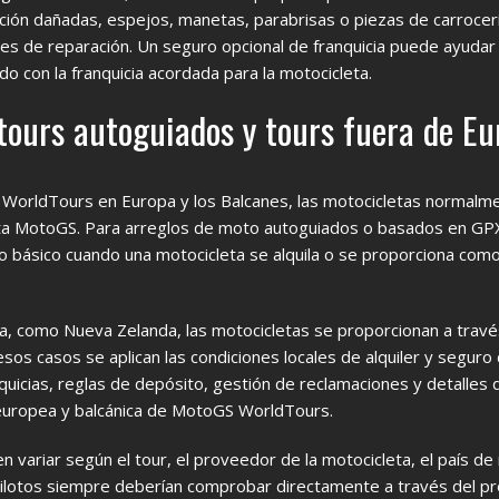
ción dañadas, espejos, manetas, parabrisas o piezas de carroce
s de reparación. Un seguro opcional de franquicia puede ayudar a
do con la franquicia acordada para la motocicleta.
 tours autoguiados y tours fuera de E
 WorldTours en Europa y los Balcanes, las motocicletas normalm
ota MotoGS. Para arreglos de moto autoguiados o basados en GP
io básico cuando una motocicleta se alquila o se proporciona como
a, como Nueva Zelanda, las motocicletas se proporcionan a travé
esos casos se aplican las condiciones locales de alquiler y segur
nquicias, reglas de depósito, gestión de reclamaciones y detalles 
a europea y balcánica de MotoGS WorldTours.
 variar según el tour, el proveedor de la motocicleta, el país de 
os pilotos siempre deberían comprobar directamente a través del p