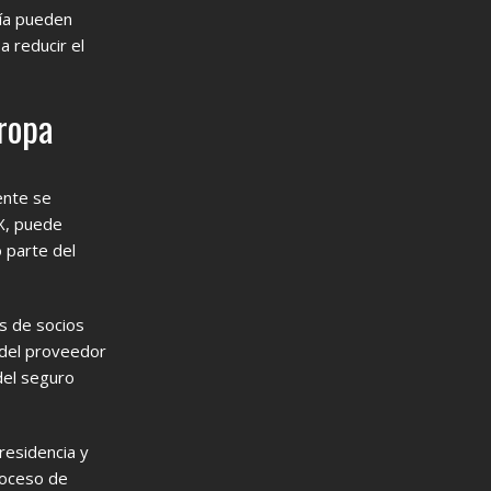
ría pueden
 reducir el
uropa
ente se
X, puede
 parte del
s de socios
o del proveedor
del seguro
residencia y
roceso de