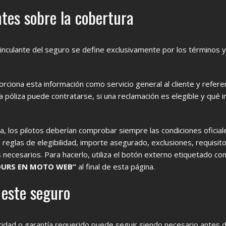
tes sobre la cobertura
inculante del seguro se define exclusivamente por los términos y
iona esta información como servicio general al cliente y referen
 póliza puede contratarse, si una reclamación es elegible y qué
za, los pilotos deberían comprobar siempre las condiciones oficia
 reglas de elegibilidad, importe asegurado, exclusiones, requisit
necesarios. Para hacerlo, utiliza el botón externo etiquetado c
OURS EN MOTO WEB”
al final de esta página.
este seguro
ridad o garantía requerido puede seguir siendo necesario antes d