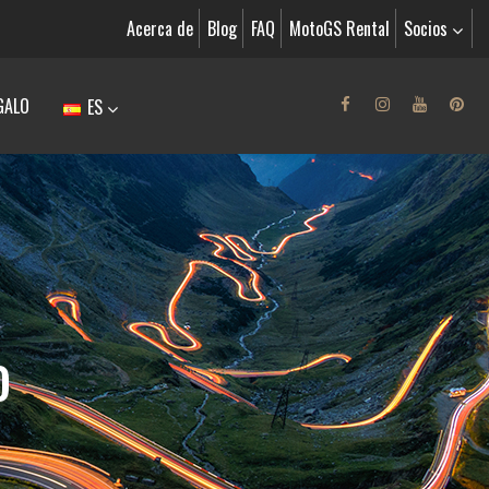
Acerca de
Blog
FAQ
MotoGS Rental
Socios
GALO
ES
o