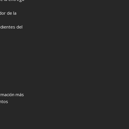
dor de la
ndientes del
ormación más
entos