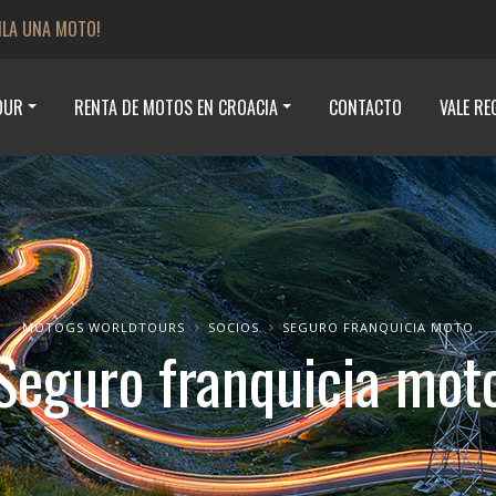
ILA UNA MOTO!
OUR
RENTA DE MOTOS EN CROACIA
CONTACTO
VALE RE
MOTOGS WORLDTOURS
SOCIOS
SEGURO FRANQUICIA MOTO
Seguro franquicia mot