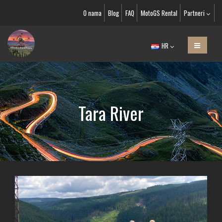
O nama
Blog
FAQ
MotoGS Rental
Partneri
HR
Tara River