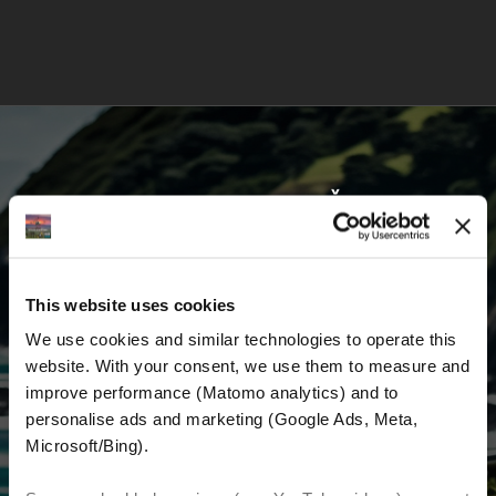
VOZITE S NAMA I KRENITE ŽIVETI SVOJ
SAN
This website uses cookies
Prvi saznajte najnovije vijesti, najbolje ponude
We use cookies and similar technologies to operate this 
i detaljne informacije o nama i svemu
website. With your consent, we use them to measure and 
vezanom uz motociklizam diljem svijeta.
improve performance (Matomo analytics) and to 
personalise ads and marketing (Google Ads, Meta, 
E-mail
*
Microsoft/Bing). 
Ime