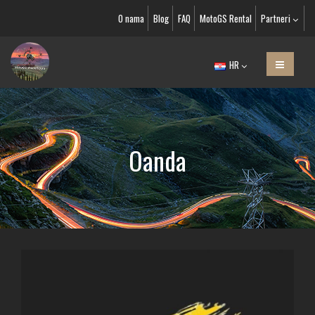
O nama
Blog
FAQ
MotoGS Rental
Partneri
HR
Oanda