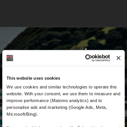
VOZITE S NAMA I KRENITE ŽIVETI SVOJ
SAN
This website uses cookies
Prvi saznajte najnovije vijesti, najbolje ponude
We use cookies and similar technologies to operate this 
i detaljne informacije o nama i svemu
website. With your consent, we use them to measure and 
vezanom uz motociklizam diljem svijeta.
improve performance (Matomo analytics) and to 
personalise ads and marketing (Google Ads, Meta, 
E-mail
*
Microsoft/Bing). 
Ime