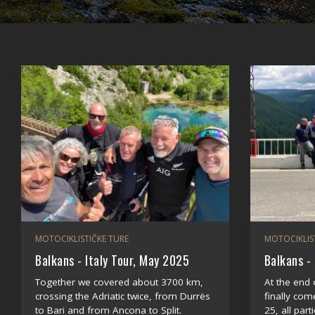
MOTOCIKLISTIČKE TURE
MOTOCIKLIS
Balkans - Italy Tour, May 2025
Balkans -
Together we covered about 3700 km,
At the end 
crossing the Adriatic twice, from Durrës
finally co
to Bari and from Ancona to Split.
25, all part