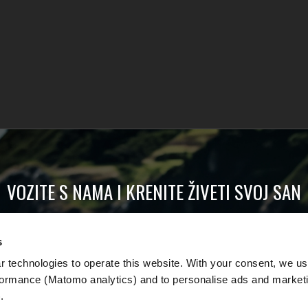
VOZITE S NAMA I KRENITE ŽIVETI SVOJ SAN
olje ponude i detaljne informacije o nama i svemu v
s
 technologies to operate this website. With your consent, we us
E-mail
*
rmance (Matomo analytics) and to personalise ads and marketi
. 
Ime