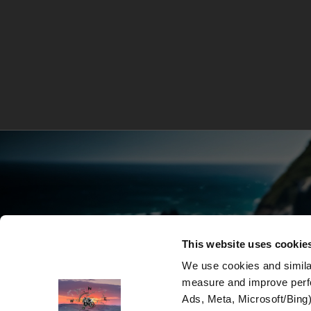
Prvi saznajte najnovije vijesti, najb
This website uses cookie
We use cookies and similar
measure and improve perfo
Ads, Meta, Microsoft/Bing)