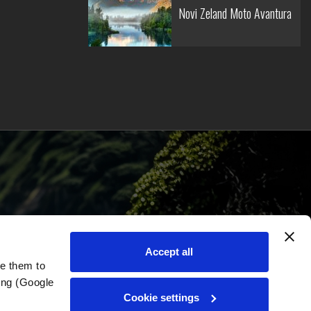
Novi Zeland Moto Avantura
ezanom uz motociklizam diljem svijeta.
Accept all
e them to 
ng (Google 
Cookie settings