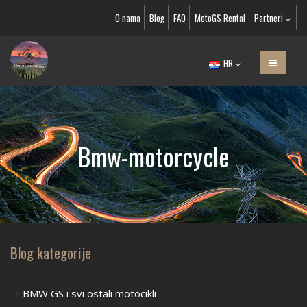
O nama
Blog
FAQ
MotoGS Rental
Partneri
HR
Bmw-motorcycle
Blog kategorije
BMW GS i svi ostali motocikli