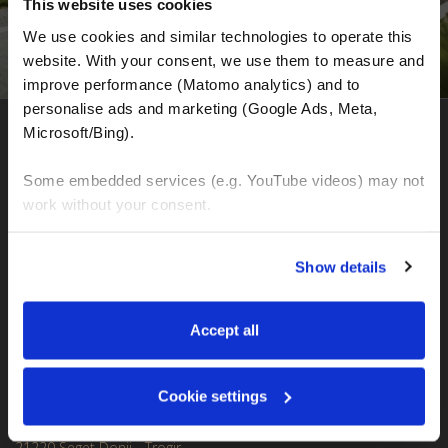
This website uses cookies
We use cookies and similar technologies to operate this 
website. With your consent, we use them to measure and 
improve performance (Matomo analytics) and to 
personalise ads and marketing (Google Ads, Meta, 
Microsoft/Bing). 
MOTOGS WORLDTOURS
Some embedded services (e.g. YouTube videos) may not 
Sjedište za organizaciju motociklističkih tura i
work without your consent. 
iznajmljivanje motocikala
Seffnerstraße
You can accept all, reject non-essential cookies, or 
06217 Merseburg (Njemačka)
Show details
manage your preferences. You can change your choice 
Ust. DE358041050
at any time via 
“Cookie settings”
 in the footer. For more 
IBAN: DE77120300001086011523
information, see our 
Privacy & Cookie Policy
.
Accept all
MOTOGS RENTAL
Cookie settings
Meet & Greet Service Center
Kralja Tomislava 13
21220 Seget Donji - Trogir