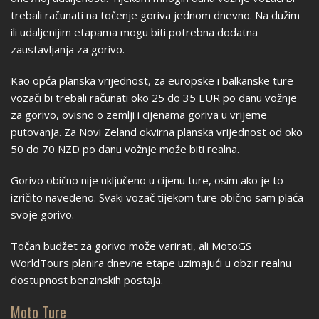
trebali računati na točenje goriva jednom dnevno. Na dužim
ili udaljenijim etapama mogu biti potrebna dodatna
zaustavljanja za gorivo.
Kao opća planska vrijednost, za europske i balkanske ture
vozači bi trebali računati oko 25 do 35 EUR po danu vožnje
za gorivo, ovisno o zemlji i cijenama goriva u vrijeme
putovanja. Za Novi Zeland okvirna planska vrijednost od oko
50 do 70 NZD po danu vožnje može biti realna.
Gorivo obično nije uključeno u cijenu ture, osim ako je to
izričito navedeno. Svaki vozač tijekom ture obično sam plaća
svoje gorivo.
Točan budžet za gorivo može varirati, ali MotoGS
WorldTours planira dnevne etape uzimajući u obzir realnu
dostupnost benzinskih postaja.
Moto Ture