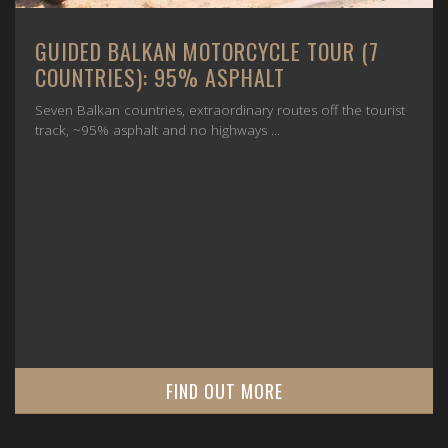
CROATIA - ROUTE DES GRANDES ALPES,
JULY 2025
2 Americans - 1 boy and 1 girl, 1 motorcycle - a BMW
R1250GS, one motorcycle tour and one goal ...
FIND OUT MORE