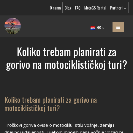
O nama
Blog
FAQ
MotoGS Rental
Partneri
HR
Koliko trebam planirati za
gorivo na motociklističkoj turi?
Koliko trebam planirati za gorivo na
motociklističkoj turi?
Troškovi goriva ovise o motociklu, stilu vožnje, zemlji i
dnevnoj udaljenosti. Tijekom mnogih dana vožnje vozači bi