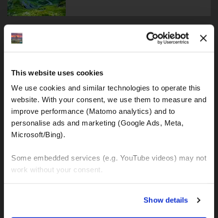
Hrvatska-Italija-Francuska Moto Avantura
This website uses cookies
We use cookies and similar technologies to operate this 
website. With your consent, we use them to measure and 
Hrvatska-Sicilija-Amalfijska Moto Avantura
improve performance (Matomo analytics) and to 
personalise ads and marketing (Google Ads, Meta, 
Microsoft/Bing). 
Some embedded services (e.g. YouTube videos) may not 
Novi Zeland Moto Avantura
work without your consent. 
You can accept all, reject non-essential cookies, or 
Show details
manage your preferences. You can change your choice 
at any time via 
“Cookie settings”
 in the footer. For more 