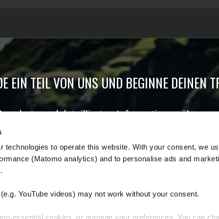
E EIN TEIL VON UNS UND BEGINNE DEINEN 
 Angebote und detaillierten Informationen über u
den Globus zu tun hat.
s
 technologies to operate this website. With your consent, we us
E-mail
*
rmance (Matomo analytics) and to personalise ads and marketi
. 
Vorname
Nachname
e.g. YouTube videos) may not work without your consent. 
 non-essential cookies, or manage your preferences. You can cha