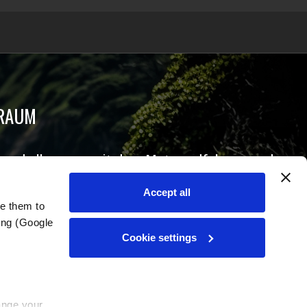
TRAUM
ns und alles, was mit dem Motorradfahren rund um
Accept all
e them to 
ng (Google 
Cookie settings
nge your 